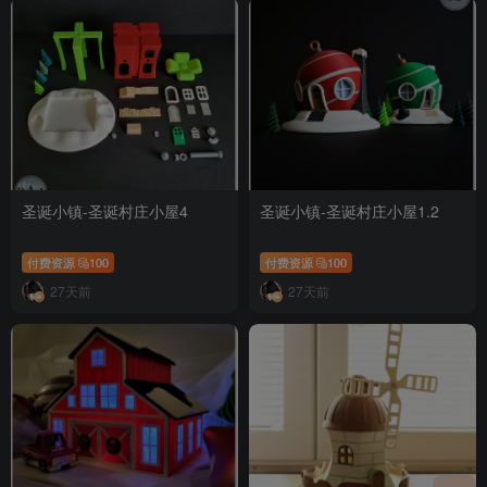
圣诞小镇-圣诞村庄小屋4
圣诞小镇-圣诞村庄小屋1.2
付费资源
100
付费资源
100
27天前
27天前