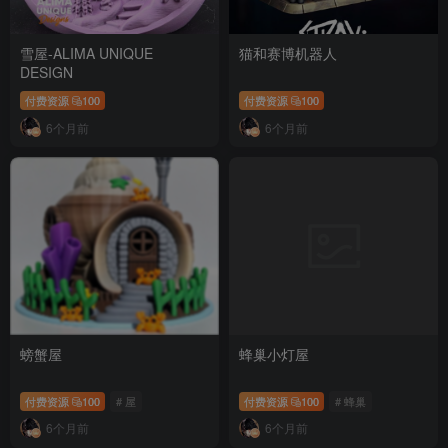
雪屋-ALIMA UNIQUE
猫和赛博机器人
DESIGN
付费资源
100
付费资源
100
6个月前
6个月前
螃蟹屋
蜂巢小灯屋
付费资源
100
# 屋
付费资源
100
# 蜂巢
6个月前
6个月前