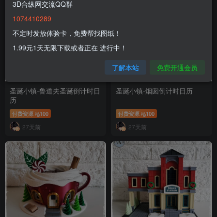
3D合纵网交流QQ群
1074410289
不定时发放体验卡，免费帮找图纸！
1.99元1天无限下载或者正在 进行中！
了解本站
免费开通会员
圣诞小镇-鲁道夫圣诞倒计时日
圣诞小镇-烟囱倒计时日历
历
付费资源
100
付费资源
100
27天前
27天前