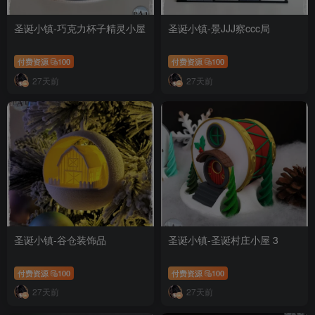
圣诞小镇-巧克力杯子精灵小屋
圣诞小镇-景JJJ察ccc局
付费资源
100
付费资源
100
27天前
27天前
圣诞小镇-谷仓装饰品
圣诞小镇-圣诞村庄小屋 3
付费资源
100
付费资源
100
27天前
27天前