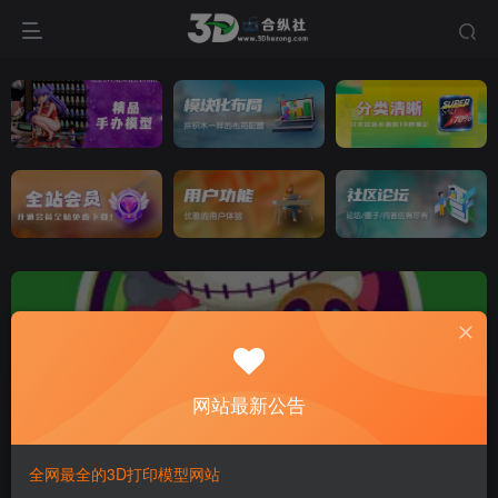
TwistyPrints合集
共74篇
网站最新公告
分类
人物分类
植物分类
物品分类
节日分类
动物分类
专题
Flexi 合集
Stlflix合集
TwistyPrints合集
恐龙系列
钥
全网最全的3D打印模型网站
排序
更新
浏览
点赞
评论