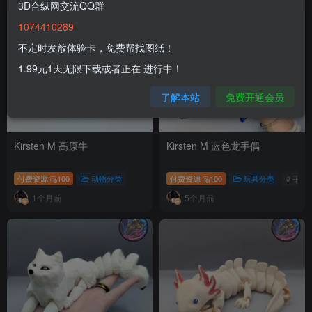
3D合纵网交流QQ群
1074410289
不定时发放体验卡，免费帮找图纸！
1.99元1天无限下载或者正在 进行中！
了解本站
免费开通会员
Kirsten M 高原牛
Kirsten M 蓝色龙手偶
付费资源
100
动物分类
付费资源
100
玩具分类
# 手偶
1个月前
5个月前