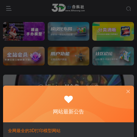
Kirsten M合集
共60篇
Kirsten M合集
网站最新公告
分类
人物分类
植物分类
物品分类
节日分类
动物分类
专题
Flexi 合集
Stlflix合集
TwistyPrints合集
恐龙系列
钥
全网最全的3D打印模型网站
排序
更新
浏览
点赞
评论