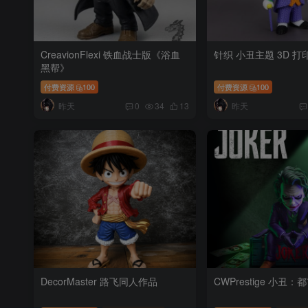
CreavionFlexi 铁血战士版《浴血
针织 小丑主题 3D 打
黑帮》
付费资源
100
付费资源
100
昨天
昨天
0
34
13
DecorMaster 路飞同人作品
CWPrestige 小丑