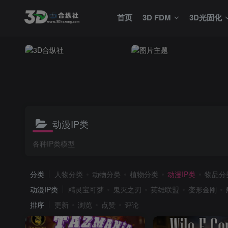
首页
3D FDM
3D光固化
动漫IP类
各种IP类模型
分类
人物分类
动物分类
植物分类
动漫IP类
物品分
动漫IP类
精灵宝可梦
鬼灭之刃
英雄联盟
变形金刚
排序
更新
浏览
点赞
评论