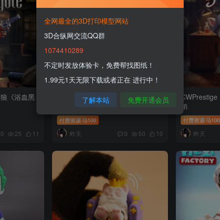
全网最全的3D打印模型网站
3D合纵网交流QQ群
1074410289
不定时发放体验卡，免费帮找图纸！
1.99元1天无限下载或者正在 进行中！
E·郊狼《浴血黑
CWPrestige 约塞米蒂·山姆——
CWPrest
了解本站
免费开通会员
《浴血黑帮》
弟
付费资源
100
付费资源
10
昨天
昨天
0
25
11
0
50
10