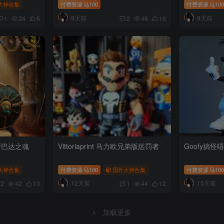
大神合集
付费资源
100
付费资源
10
9天前
9天前
1
24
6
2
48
10
 斯巴达之魂
Vittoriaprint 马力欧兄弟版惩罚者
Goofy搞怪
大神合集
付费资源
100
国外大神合集
付费资源
10
12天前
15天前
2
42
13
1
44
12
加载更多