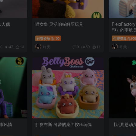
印人偶
猫女皇 灵活响板解压玩具
FlexiFac
印）的宇航
付费资源
100
付费资源
10
昨天
昨天
0
47
13
0
50
11
：都市风情
肚皮布斯 可爱的桌面按压玩偶
【玩具总动员】