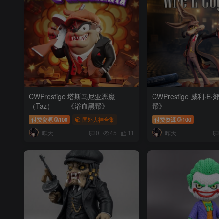
CWPrestige 塔斯马尼亚恶魔
CWPrestige 威利·
（Taz）——《浴血黑帮》
帮》
付费资源
100
国外大神合集
付费资源
100
昨天
昨天
0
45
11