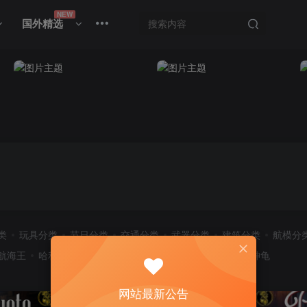
NEW
国外精选
类
玩具分类
节日分类
交通分类
武器分类
建筑分类
航模分
航海王
哈利波特
玩具总动员
龙珠
超级英雄
忍者神龟
网站最新公告