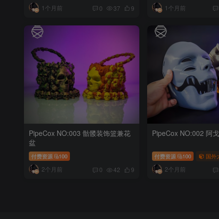
1个月前
1个月前
0
37
9
PipeCox NO:003 骷髅装饰篮兼花
PipeCox NO:002 
盆
付费资源
100
付费资源
100
国外
2个月前
2个月前
0
42
9