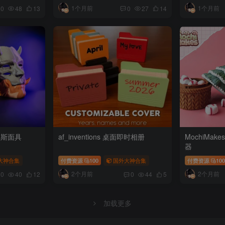
1个月前
1个月前
0
48
13
0
27
14
阿戈斯面具
af_inventions 桌面即时相册
MochiMak
器
大神合集
付费资源
100
国外大神合集
付费资源
10
2个月前
2个月前
0
40
12
0
44
5
加载更多