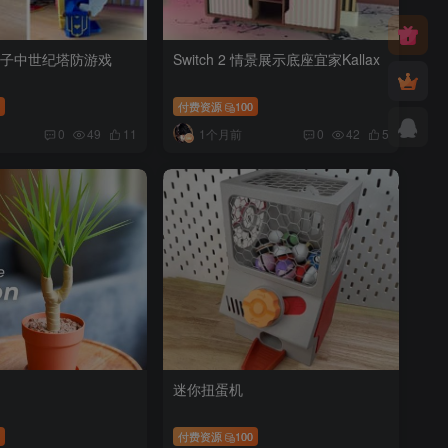
 盒子中世纪塔防游戏
Switch 2 情景展示底座宜家Kallax
0
付费资源
100
1个月前
0
49
11
0
42
5
迷你扭蛋机
0
付费资源
100