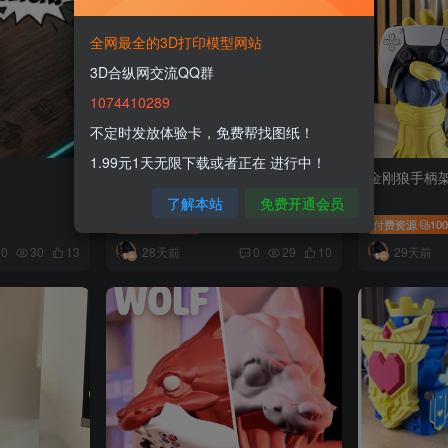
全网最全的3D打印模型网站
3D合纵网交流QQ群
1074410289
不定时发放体验卡，免费帮找图纸！
1.99元1天无限下载或者正在 进行中！
恐龙估计点击器
金刚狼手柄
了解本站
免费开通会员
付费资源
100
付费资源
10
28天前
29天前
0
30
13
0
29
10