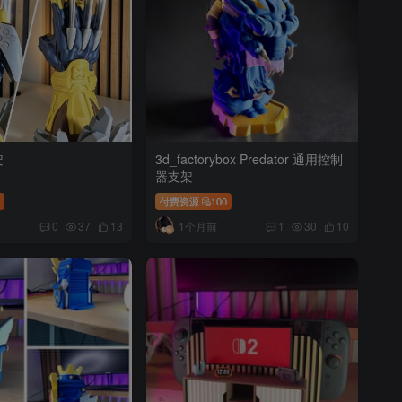
架
3d_factorybox Predator 通用控制
器支架
0
付费资源
100
1个月前
0
37
13
1
30
10