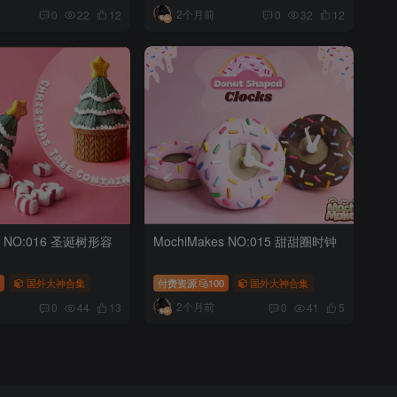
2个月前
0
22
12
0
32
12
es NO:016 圣诞树形容
MochiMakes NO:015 甜甜圈时钟
0
国外大神合集
付费资源
100
国外大神合集
2个月前
0
44
13
0
41
5