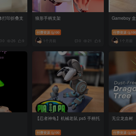
体打印折叠支
狼形手柄支架
Gameboy
付费资源
100
付费资源
10
1个月前
1个月前
0
26
9
0
21
6
【忍者神龟】机械老鼠 ps5 手柄托
无尘龙血树
付费资源
100
付费资源
10