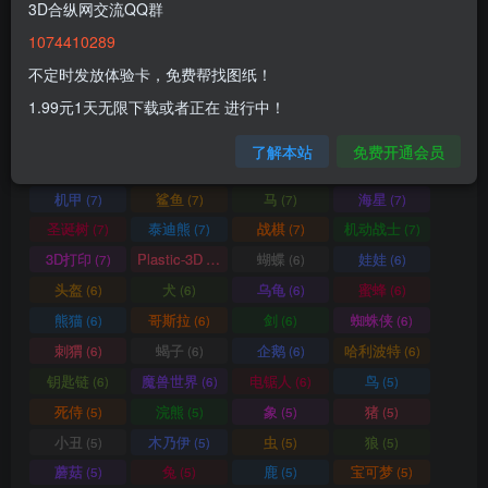
3D合纵网交流QQ群
蜥蜴
圣诞
拼图小动物
熊
(9)
(9)
(9)
(8)
1074410289
猴子
羊
变色龙
老鼠
(8)
(8)
(8)
(8)
不定时发放体验卡，免费帮找图纸！
河马
犀牛
格鲁皮怪物
猫头鹰
(8)
(8)
(8)
(8)
1.99元1天无限下载或者正在 进行中！
三角龙
灯光
幽灵
圣诞老人
(8)
(8)
(8)
(8)
蛙
花
蛋
怪物
(7)
(7)
(7)
(7)
了解本站
免费开通会员
松鼠
鹦鹉
蝾螈
长颈鹿
(7)
(7)
(7)
(7)
机甲
鲨鱼
马
海星
(7)
(7)
(7)
(7)
圣诞树
泰迪熊
战棋
机动战士
(7)
(7)
(7)
(7)
3D打印
Plastic-3D
蝴蝶
娃娃
(7)
(7)
(6)
(6)
头盔
犬
乌龟
蜜蜂
(6)
(6)
(6)
(6)
熊猫
哥斯拉
剑
蜘蛛侠
(6)
(6)
(6)
(6)
刺猬
蝎子
企鹅
哈利波特
(6)
(6)
(6)
(6)
钥匙链
魔兽世界
电锯人
鸟
(6)
(6)
(6)
(5)
死侍
浣熊
象
猪
(5)
(5)
(5)
(5)
小丑
木乃伊
虫
狼
(5)
(5)
(5)
(5)
蘑菇
兔
鹿
宝可梦
(5)
(5)
(5)
(5)