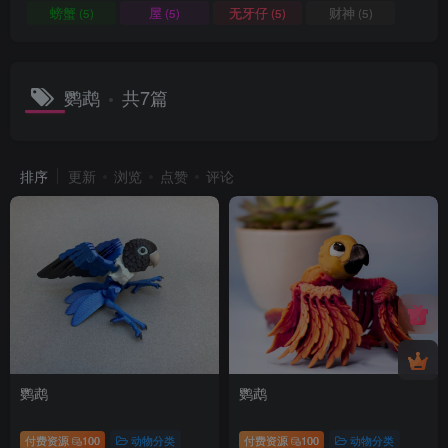
螃蟹
屋
无牙仔
财神
(5)
(5)
(5)
(5)
鹦鹉
共7篇
排序
更新
浏览
点赞
评论
鹦鹉
鹦鹉
付费资源
100
动物分类
付费资源
100
动物分类