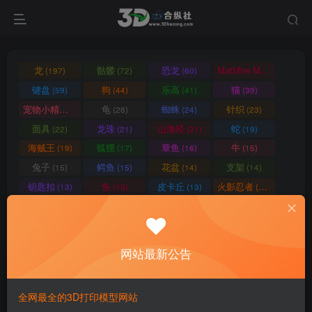
龙
骷髅
恐龙
MatMire Makes
(197)
(72)
(60)
(60)
键盘
狗
乐高
猫
(59)
(44)
(41)
(39)
宠物小精灵
龟
蜘蛛
针织
(39)
(28)
(24)
(23)
面具
龙珠
山海经
蛇
(22)
(21)
(21)
(19)
海贼王
狐狸
章鱼
牛
(19)
(17)
(16)
(15)
兔子
鳄鱼
花盆
支架
(15)
(15)
(14)
(14)
钥匙扣
鱼
皮卡丘
火影忍者
(13)
(13)
(13)
(13)
狮子
车
机械
恐怖
(12)
(12)
(12)
(12)
蝙蝠
机器人
高达
壁虎
(12)
(12)
(12)
(11)
南瓜
鬼灭之刃
动物
鸡
(11)
(11)
(11)
(10)
网站最新公告
猩猩
格鲁皮
笔筒
青蛙
(10)
(10)
(10)
(9)
独角兽
台灯
蜗牛
书立
(9)
(9)
(9)
(9)
全网最全的3D打印模型网站
忍者神龟
霸王龙
变形金刚
马里奥
(9)
(9)
(9)
(9)