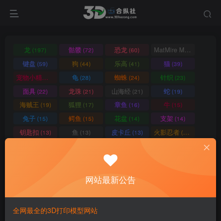
龙
骷髅
恐龙
MatMire Makes
(197)
(72)
(60)
(60)
键盘
狗
乐高
猫
(59)
(44)
(41)
(39)
宠物小精灵
龟
蜘蛛
针织
(39)
(28)
(24)
(23)
面具
龙珠
山海经
蛇
(22)
(21)
(21)
(19)
海贼王
狐狸
章鱼
牛
(19)
(17)
(16)
(15)
兔子
鳄鱼
花盆
支架
(15)
(15)
(14)
(14)
钥匙扣
鱼
皮卡丘
火影忍者
(13)
(13)
(13)
(13)
狮子
车
机械
恐怖
(12)
(12)
(12)
(12)
蝙蝠
机器人
高达
壁虎
(12)
(12)
(12)
(11)
南瓜
鬼灭之刃
动物
鸡
(11)
(11)
(11)
(10)
网站最新公告
猩猩
格鲁皮
笔筒
青蛙
(10)
(10)
(10)
(9)
独角兽
台灯
蜗牛
书立
(9)
(9)
(9)
(9)
全网最全的3D打印模型网站
忍者神龟
霸王龙
变形金刚
马里奥
(9)
(9)
(9)
(9)