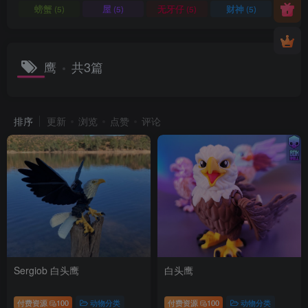
螃蟹
屋
无牙仔
财神
(5)
(5)
(5)
(5)
鹰
共3篇
排序
更新
浏览
点赞
评论
Sergiob 白头鹰
白头鹰
付费资源
100
动物分类
付费资源
100
动物分类