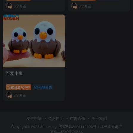
5个月前
8个月前
可爱小鹰
付费资源
100
动物分类
8个月前
友链申请
免责声明
广告合作
关于我们
Copyright © 2025
3dhezong
·
冀ICP备2025112993号-1
本站由奇趣汇
文创工作室强力驱动.