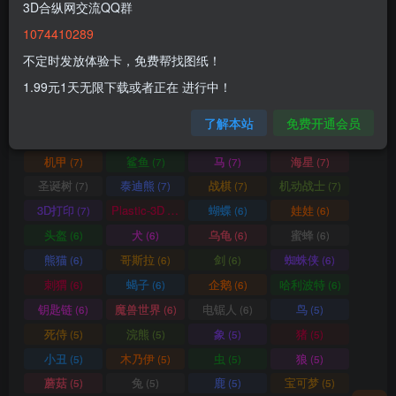
3D合纵网交流QQ群
蜥蜴
圣诞
拼图小动物
熊
(9)
(9)
(9)
(8)
1074410289
猴子
羊
变色龙
老鼠
(8)
(8)
(8)
(8)
不定时发放体验卡，免费帮找图纸！
河马
犀牛
格鲁皮怪物
猫头鹰
(8)
(8)
(8)
(8)
1.99元1天无限下载或者正在 进行中！
三角龙
灯光
幽灵
圣诞老人
(8)
(8)
(8)
(8)
蛙
花
蛋
怪物
(7)
(7)
(7)
(7)
了解本站
免费开通会员
松鼠
鹦鹉
蝾螈
长颈鹿
(7)
(7)
(7)
(7)
机甲
鲨鱼
马
海星
(7)
(7)
(7)
(7)
圣诞树
泰迪熊
战棋
机动战士
(7)
(7)
(7)
(7)
3D打印
Plastic-3D
蝴蝶
娃娃
(7)
(7)
(6)
(6)
头盔
犬
乌龟
蜜蜂
(6)
(6)
(6)
(6)
熊猫
哥斯拉
剑
蜘蛛侠
(6)
(6)
(6)
(6)
刺猬
蝎子
企鹅
哈利波特
(6)
(6)
(6)
(6)
钥匙链
魔兽世界
电锯人
鸟
(6)
(6)
(6)
(5)
死侍
浣熊
象
猪
(5)
(5)
(5)
(5)
小丑
木乃伊
虫
狼
(5)
(5)
(5)
(5)
蘑菇
兔
鹿
宝可梦
(5)
(5)
(5)
(5)