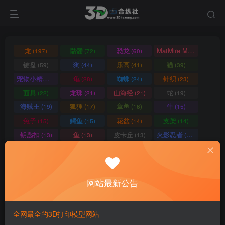
龙
骷髅
恐龙
MatMire Makes
(197)
(72)
(60)
(60)
键盘
狗
乐高
猫
(59)
(44)
(41)
(39)
宠物小精灵
龟
蜘蛛
针织
(39)
(28)
(24)
(23)
面具
龙珠
山海经
蛇
(22)
(21)
(21)
(19)
海贼王
狐狸
章鱼
牛
(19)
(17)
(16)
(15)
兔子
鳄鱼
花盆
支架
(15)
(15)
(14)
(14)
钥匙扣
鱼
皮卡丘
火影忍者
(13)
(13)
(13)
(13)
狮子
车
机械
恐怖
(12)
(12)
(12)
(12)
蝙蝠
机器人
高达
壁虎
(12)
(12)
(12)
(11)
南瓜
鬼灭之刃
动物
鸡
(11)
(11)
(11)
(10)
网站最新公告
猩猩
格鲁皮
笔筒
青蛙
(10)
(10)
(10)
(9)
独角兽
台灯
蜗牛
书立
(9)
(9)
(9)
(9)
全网最全的3D打印模型网站
忍者神龟
霸王龙
变形金刚
马里奥
(9)
(9)
(9)
(9)