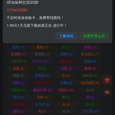
3D合纵网交流QQ群
蜥蜴
圣诞
拼图小动物
熊
(9)
(9)
(9)
(8)
1074410289
猴子
羊
变色龙
老鼠
(8)
(8)
(8)
(8)
不定时发放体验卡，免费帮找图纸！
河马
犀牛
格鲁皮怪物
猫头鹰
(8)
(8)
(8)
(8)
1.99元1天无限下载或者正在 进行中！
三角龙
灯光
幽灵
圣诞老人
(8)
(8)
(8)
(8)
蛙
花
蛋
怪物
(7)
(7)
(7)
(7)
了解本站
免费开通会员
松鼠
鹦鹉
蝾螈
长颈鹿
(7)
(7)
(7)
(7)
机甲
鲨鱼
马
海星
(7)
(7)
(7)
(7)
圣诞树
泰迪熊
战棋
机动战士
(7)
(7)
(7)
(7)
3D打印
Plastic-3D
蝴蝶
娃娃
(7)
(7)
(6)
(6)
头盔
犬
乌龟
蜜蜂
(6)
(6)
(6)
(6)
熊猫
哥斯拉
剑
蜘蛛侠
(6)
(6)
(6)
(6)
刺猬
蝎子
企鹅
哈利波特
(6)
(6)
(6)
(6)
钥匙链
魔兽世界
电锯人
鸟
(6)
(6)
(6)
(5)
死侍
浣熊
象
猪
(5)
(5)
(5)
(5)
小丑
木乃伊
虫
狼
(5)
(5)
(5)
(5)
蘑菇
兔
鹿
宝可梦
(5)
(5)
(5)
(5)