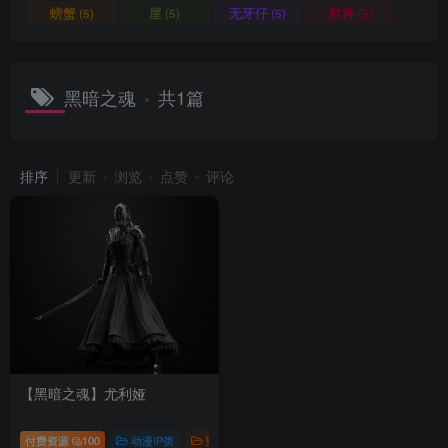
螃蟹
屋
无牙仔
财神
(5)
(5)
(5)
(5)
黑暗之魂
共1篇
排序
更新
浏览
点赞
评论
【黑暗之魂】尤利娅
付费资源
100
动漫IP类
男性模型