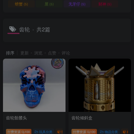
螃蟹
屋
无牙仔
财神
(5)
(5)
(5)
(5)
齿轮
共2篇
排序
更新
浏览
点赞
评论
齿轮骷髅头
齿轮倾斜盒
付费资源
100
玩具分类
骷髅系列
付费资源
100
物品分类
科技