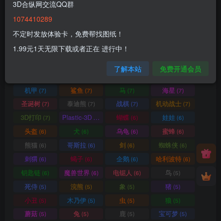
3D合纵网交流QQ群
蜥蜴
圣诞
拼图小动物
熊
(9)
(9)
(9)
(8)
1074410289
猴子
羊
变色龙
老鼠
(8)
(8)
(8)
(8)
不定时发放体验卡，免费帮找图纸！
河马
犀牛
格鲁皮怪物
猫头鹰
(8)
(8)
(8)
(8)
1.99元1天无限下载或者正在 进行中！
三角龙
灯光
幽灵
圣诞老人
(8)
(8)
(8)
(8)
蛙
花
蛋
怪物
(7)
(7)
(7)
(7)
了解本站
免费开通会员
松鼠
鹦鹉
蝾螈
长颈鹿
(7)
(7)
(7)
(7)
机甲
鲨鱼
马
海星
(7)
(7)
(7)
(7)
圣诞树
泰迪熊
战棋
机动战士
(7)
(7)
(7)
(7)
3D打印
Plastic-3D
蝴蝶
娃娃
(7)
(7)
(6)
(6)
头盔
犬
乌龟
蜜蜂
(6)
(6)
(6)
(6)
熊猫
哥斯拉
剑
蜘蛛侠
(6)
(6)
(6)
(6)
刺猬
蝎子
企鹅
哈利波特
(6)
(6)
(6)
(6)
钥匙链
魔兽世界
电锯人
鸟
(6)
(6)
(6)
(5)
死侍
浣熊
象
猪
(5)
(5)
(5)
(5)
小丑
木乃伊
虫
狼
(5)
(5)
(5)
(5)
蘑菇
兔
鹿
宝可梦
(5)
(5)
(5)
(5)