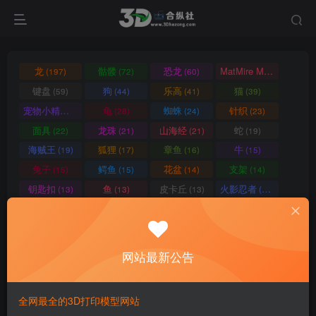
龙
骷髅
恐龙
MatMire Makes
(197)
(72)
(60)
(60)
键盘
狗
乐高
猫
(59)
(44)
(41)
(39)
宠物小精灵
龟
蜘蛛
针织
(39)
(28)
(24)
(23)
面具
龙珠
山海经
蛇
(22)
(21)
(21)
(19)
海贼王
狐狸
章鱼
牛
(19)
(17)
(16)
(15)
兔子
鳄鱼
花盆
支架
(15)
(15)
(14)
(14)
钥匙扣
鱼
皮卡丘
火影忍者
(13)
(13)
(13)
(13)
狮子
车
机械
恐怖
(12)
(12)
(12)
(12)
蝙蝠
机器人
高达
壁虎
(12)
(12)
(12)
(11)
南瓜
鬼灭之刃
动物
鸡
(11)
(11)
(11)
(10)
网站最新公告
猩猩
格鲁皮
笔筒
青蛙
(10)
(10)
(10)
(9)
独角兽
台灯
蜗牛
书立
(9)
(9)
(9)
(9)
全网最全的3D打印模型网站
忍者神龟
霸王龙
变形金刚
马里奥
(9)
(9)
(9)
(9)