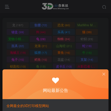
龙
骷髅
恐龙
MatMire Makes
(197)
(72)
(60)
(60)
键盘
狗
乐高
猫
(59)
(44)
(41)
(39)
宠物小精灵
龟
蜘蛛
针织
(39)
(28)
(24)
(23)
面具
龙珠
山海经
蛇
(22)
(21)
(21)
(19)
海贼王
狐狸
章鱼
牛
(19)
(17)
(16)
(15)
兔子
鳄鱼
花盆
支架
(15)
(15)
(14)
(14)
钥匙扣
鱼
皮卡丘
火影忍者
(13)
(13)
(13)
(13)
狮子
车
机械
恐怖
(12)
(12)
(12)
(12)
蝙蝠
机器人
高达
壁虎
(12)
(12)
(12)
(11)
南瓜
鬼灭之刃
动物
鸡
(11)
(11)
(11)
(10)
网站最新公告
猩猩
格鲁皮
笔筒
青蛙
(10)
(10)
(10)
(9)
独角兽
台灯
蜗牛
书立
(9)
(9)
(9)
(9)
全网最全的3D打印模型网站
忍者神龟
霸王龙
变形金刚
马里奥
(9)
(9)
(9)
(9)