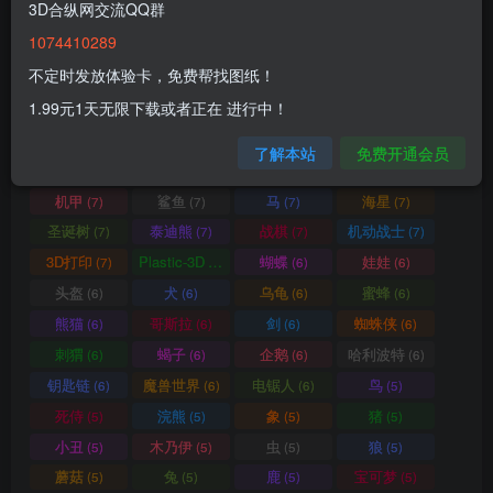
3D合纵网交流QQ群
蜥蜴
圣诞
拼图小动物
熊
(9)
(9)
(9)
(8)
1074410289
猴子
羊
变色龙
老鼠
(8)
(8)
(8)
(8)
不定时发放体验卡，免费帮找图纸！
河马
犀牛
格鲁皮怪物
猫头鹰
(8)
(8)
(8)
(8)
1.99元1天无限下载或者正在 进行中！
三角龙
灯光
幽灵
圣诞老人
(8)
(8)
(8)
(8)
蛙
花
蛋
怪物
(7)
(7)
(7)
(7)
了解本站
免费开通会员
松鼠
鹦鹉
蝾螈
长颈鹿
(7)
(7)
(7)
(7)
机甲
鲨鱼
马
海星
(7)
(7)
(7)
(7)
圣诞树
泰迪熊
战棋
机动战士
(7)
(7)
(7)
(7)
3D打印
Plastic-3D
蝴蝶
娃娃
(7)
(7)
(6)
(6)
头盔
犬
乌龟
蜜蜂
(6)
(6)
(6)
(6)
熊猫
哥斯拉
剑
蜘蛛侠
(6)
(6)
(6)
(6)
刺猬
蝎子
企鹅
哈利波特
(6)
(6)
(6)
(6)
钥匙链
魔兽世界
电锯人
鸟
(6)
(6)
(6)
(5)
死侍
浣熊
象
猪
(5)
(5)
(5)
(5)
小丑
木乃伊
虫
狼
(5)
(5)
(5)
(5)
蘑菇
兔
鹿
宝可梦
(5)
(5)
(5)
(5)