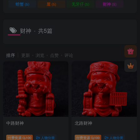
螃蟹
屋
无牙仔
财神
(5)
(5)
(5)
(5)
财神
共5篇
排序
更新
浏览
点赞
评论
中路财神
北路财神
付费资源
100
人物分类
付费资源
100
人物分类