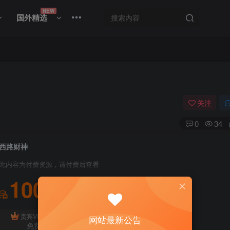
NEW
国外精选
关注
0
34
西路财神
此内容为付费资源，请付费后查看
100
积分
免费
贵宾VIP会员
体验会员
网站最新公告
免费