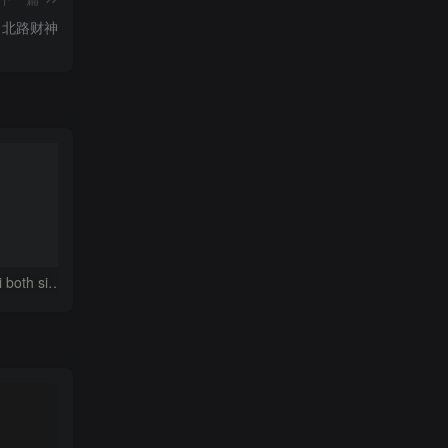
北路财神
洛基路易吉 Loki Luigi both sizes
都市塔尔斯
都市索尼克