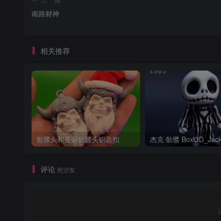
南路财神
相关推荐
骷髅头和圣诞骷髅头钥匙扣
评论
抢沙发