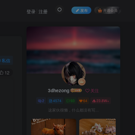
发布
开通会员
登录
注册
私信
12
3dhezong
关注
2
4574
93
64
23.8W+
这家伙很懒，什么都没有写...