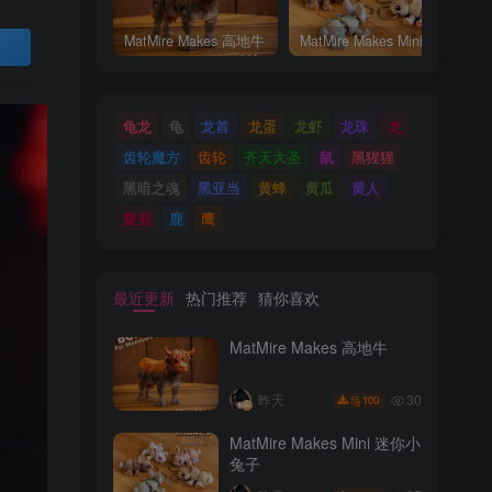
MatMire Makes 高地牛
MatMire Makes Mini 迷你小兔子
买
龟龙
龟
龙首
龙蛋
龙虾
龙珠
龙
齿轮魔方
齿轮
齐天大圣
鼠
黑猩猩
黑暗之魂
黑亚当
黄蜂
黄瓜
黄人
麋鹿
鹿
鹰
最近更新
热门推荐
猜你喜欢
MatMire Makes 高地牛
30
昨天
100
MatMire Makes Mini 迷你小
兔子