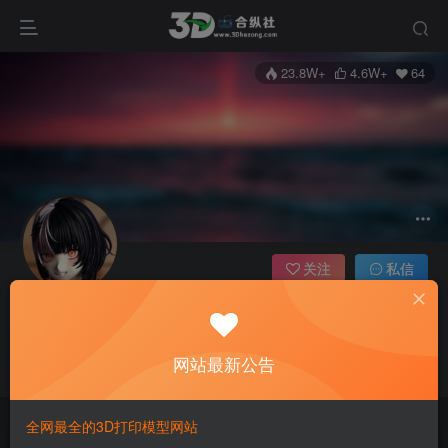
23.8W+
4.6W+
64
关注
私信
3dhezong
天津
管理员
超级版主
网站最新公告
这家伙很懒，什么都没有写...
全网最全的3D打印模型网站
文章
4576
收藏
5
评论
94
版块
5
帖子
2
粉丝
64