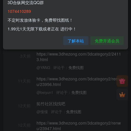
3D合纵网交流QQ群
1074410289
已更新到网站
10小时前
不定时发放体验卡，免费帮找图纸！
@ahmetqzl
评论于：
免费找图
1.99元1天无限下载或者正在 进行中！
更新了更新了
前天
了解本站
免费开通会员
@东野
评论于：
企鹅
https://www.3dhezong.com/3dcategory2/2411
3天前
3.html
@YANG
评论于：
免费找图
https://www.3dhezong.com/3dcategory2/renw
11天前
u/23956.html
@beiyun1
评论于：
免费找图
拓竹社区找找吧
12天前
@慢慢
评论于：
免费找图
https://www.3dhezong.com/3dcategory2/renw
12天前
u/23947.html