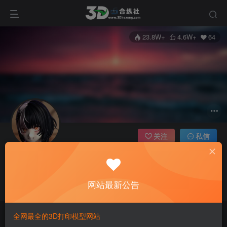
23.8W+
4.6W+
64
关注
私信
3dhezong
天津
管理员
超级版主
网站最新公告
这家伙很懒，什么都没有写...
全网最全的3D打印模型网站
文章
4574
收藏
5
评论
93
版块
5
帖子
2
粉丝
64