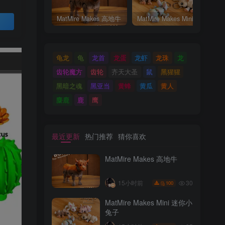
MatMire Makes 高地牛
MatMire Makes Mini 迷你小兔子
买
龟龙
龟
龙首
龙蛋
龙虾
龙珠
龙
齿轮魔方
齿轮
齐天大圣
鼠
黑猩猩
黑暗之魂
黑亚当
黄蜂
黄瓜
黄人
麋鹿
鹿
鹰
最近更新
热门推荐
猜你喜欢
MatMire Makes 高地牛
30
15小时前
100
MatMire Makes Mini 迷你小
兔子