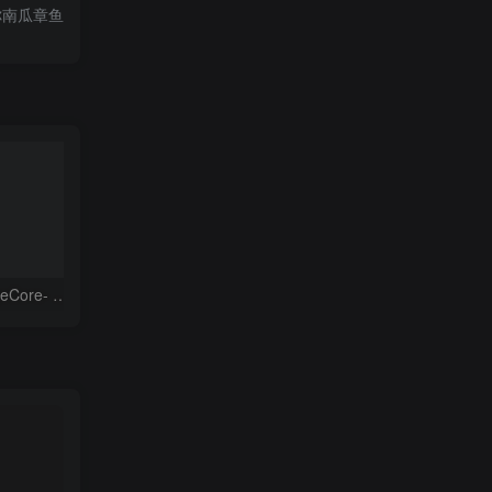
 迷你南瓜章鱼
竹子螺丝刀工具 ForgeCore- Bamboo Bits Toolbox @Print3DWorld
叶子钥匙链 ForgeCore- Leafy Keys Houseplant