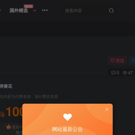
NEW
国外精选
关注
0
47
弹簧花
此内容为付费资源，请付费后查看
100
积分
免费
贵宾VIP会员
体验会员
网站最新公告
免费