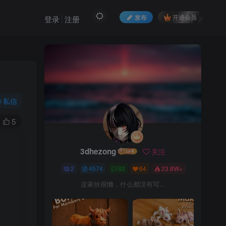
发布
开通会员
登录
注册
私信
5
3dhezong
关注
2
4574
93
64
23.8W+
这家伙很懒，什么都没有写...