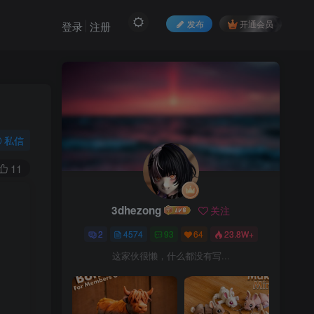
发布
开通会员
登录
注册
私信
11
3dhezong
关注
2
4574
93
64
23.8W+
这家伙很懒，什么都没有写...