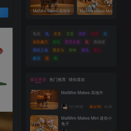
MatMire Makes 高地牛
MatMire Makes Mini 迷你小兔子
买
龟龙
龟
龙首
龙蛋
龙虾
龙珠
龙
齿轮魔方
齿轮
齐天大圣
鼠
黑猩猩
黑暗之魂
黑亚当
黄蜂
黄瓜
黄人
麋鹿
鹿
鹰
最近更新
热门推荐
猜你喜欢
MatMire Makes 高地牛
30
12小时前
100
MatMire Makes Mini 迷你小
兔子