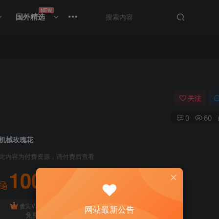
NEW
国外精选
关注
0
60
机械玫瑰花
此内容为付费资源，请付费后查看
100
积分
免费
贵宾VIP会员
体验会员
网站最新公告
免费