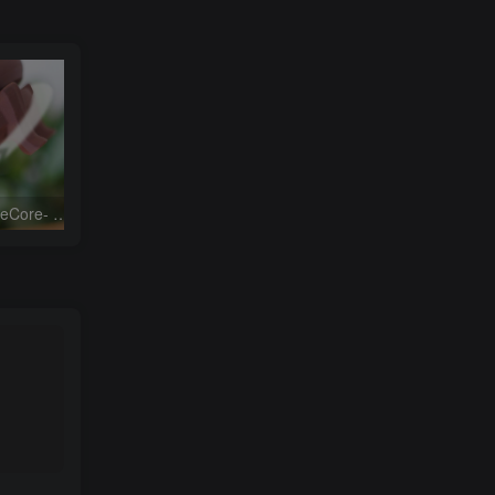
竹子螺丝刀工具 ForgeCore- Bamboo Bits Toolbox @Print3DWorld
叶子钥匙链 ForgeCore- Leafy Keys Houseplant