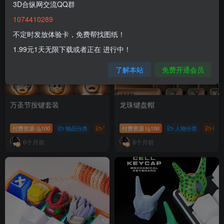
3D合纵网交流QQ群
1074410289
不定时发放体验卡，免费帮找图纸！
1.99元1天无限下载或者正在 进行中！
了解本站
免费开通会员
万圣节按键套装
龙珠键盘帽
付费资源
100
物品分类
节日分类
付费资源
# 键盘
100
人物分类
动漫
6个月前
8个月前