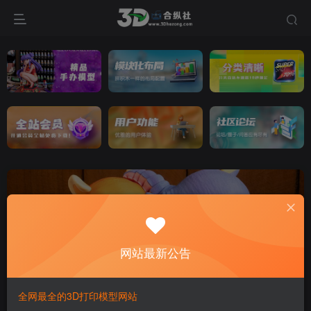
键盘帽
共64篇
网站最新公告
分类
人物分类
植物分类
物品分类
节日分类
动物分类
专题
Flexi 合集
Stlflix合集
TwistyPrints合集
恐龙系列
钥
全网最全的3D打印模型网站
排序
更新
浏览
点赞
评论