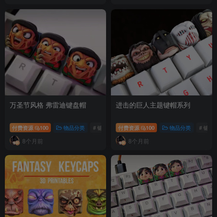
万圣节风格 弗雷迪键盘帽
进击的巨人主题键帽系列
付费资源
100
物品分类
# 键盘
付费资源
100
物品分类
# 键盘
8个月前
8个月前