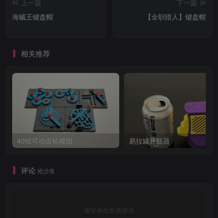
上一篇
下一篇
海贼王键盘帽
【全职猎人】键盘帽
相关推荐
40组可动齿轮模组
易拉罐开瓶器
评论
抢沙发
请登录后发表评论