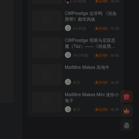
44
3小时前
100
CWPrestige 达菲鸭 《浴血
黑帮》都市风格
28
4小时前
100
CWPrestige 塔斯马尼亚恶
魔（Taz）——《浴血黑
帮》
45
16小时前
100
MatMire Makes 高地牛
30
前天
100
MatMire Makes Mini 迷你小
兔子
35
前天
100