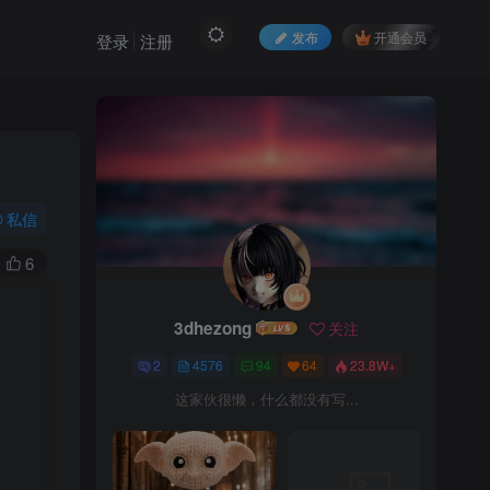
发布
开通会员
登录
注册
私信
6
3dhezong
关注
2
4576
94
64
23.8W+
这家伙很懒，什么都没有写...