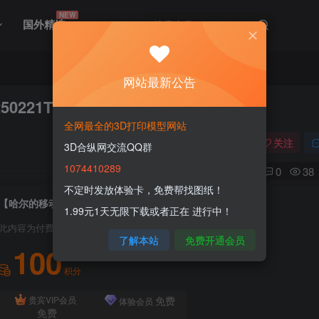
NEW
国外精选
网站最新公告
221T174857Z-001
全网最全的3D打印模型网站
关注
3D合纵网交流QQ群
1074410289
0
38
不定时发放体验卡，免费帮找图纸！
【哈尔的移动城堡】火苗 Calcifer-20250221T174857Z-001
1.99元1天无限下载或者正在 进行中！
此内容为付费资源，请付费后查看
了解本站
免费开通会员
100
积分
免费
贵宾VIP会员
体验会员
免费