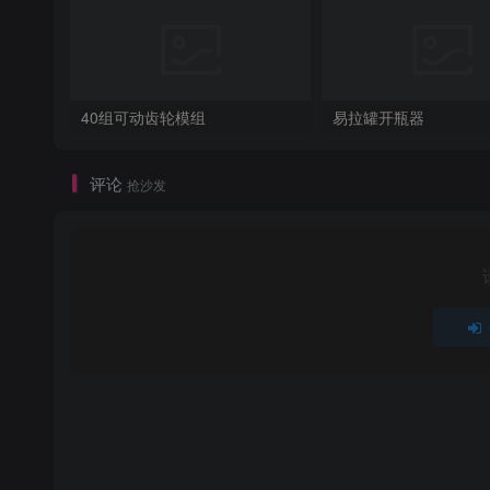
40组可动齿轮模组
易拉罐开瓶器
评论
抢沙发