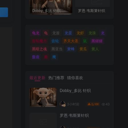
Dobby_多比 针织
罗恩·韦斯莱针织
M
买
龟龙
龟
龙首
龙蛋
龙虾
龙珠
龙
齿轮魔方
齿轮
齐天大圣
鼠
黑猩猩
黑暗之魂
黑亚当
黄蜂
黄瓜
黄人
麋鹿
鹿
鹰
最近更新
热门推荐
猜你喜欢
Dobby_多比 针织
43
3小时前
100
罗恩·韦斯莱针织