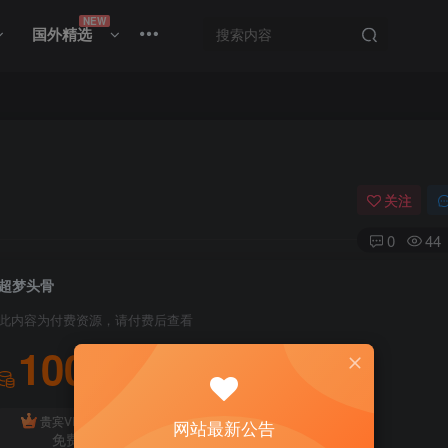
NEW
国外精选
关注
0
44
超梦头骨
此内容为付费资源，请付费后查看
100
积分
免费
贵宾VIP会员
体验会员
网站最新公告
免费