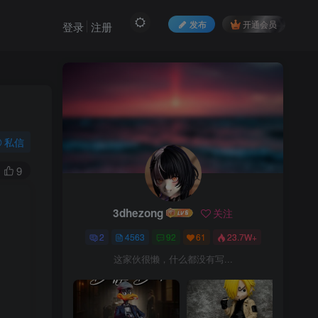
发布
开通会员
登录
注册
私信
9
3dhezong
关注
2
4563
92
61
23.7W+
这家伙很懒，什么都没有写...