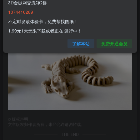
3D合纵网交流QQ群
1074410289
不定时发放体验卡，免费帮找图纸！
1.99元1天无限下载或者正在 进行中！
了解本站
免费开通会员
©
版权声明
文章版权归作者所有，未经允许请勿转载。
THE END