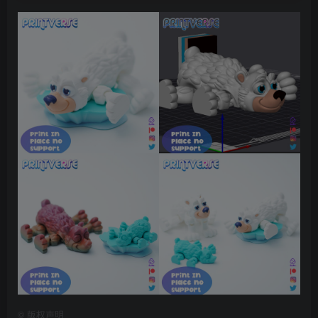
©
版权声明