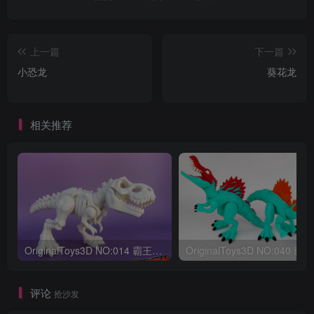
上一篇
下一篇
小恐龙
葵花龙
相关推荐
OriginalToys3D NO:014 霸王龙骨架
评论
抢沙发