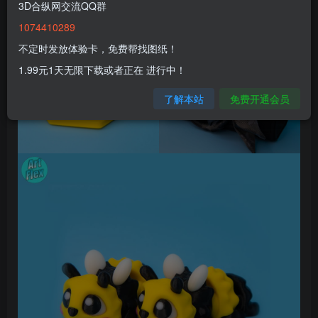
3D合纵网交流QQ群
1074410289
不定时发放体验卡，免费帮找图纸！
1.99元1天无限下载或者正在 进行中！
了解本站
免费开通会员