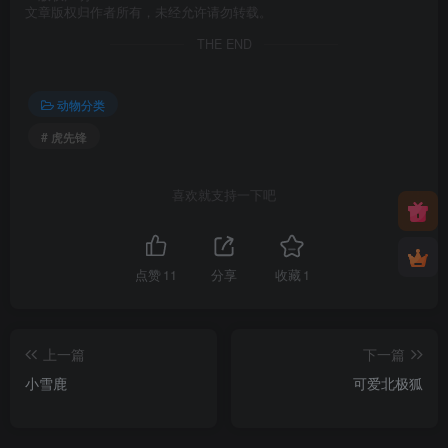
文章版权归作者所有，未经允许请勿转载。
THE END
动物分类
# 虎先锋
喜欢就支持一下吧
点赞
11
分享
收藏
1
上一篇
下一篇
小雪鹿
可爱北极狐