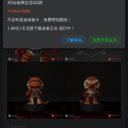
3D合纵网交流QQ群
1074410289
不定时发放体验卡，免费帮找图纸！
1.99元1天无限下载或者正在 进行中！
了解本站
免费开通会员
©
版权声明