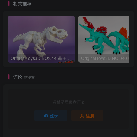
相关推荐
OriginalToys3D NO:014 霸王龙骨架
评论
抢沙发
请登录后发表评论
登录
注册