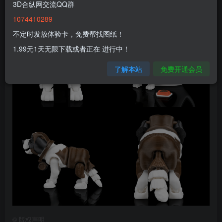
3D合纵网交流QQ群
1074410289
不定时发放体验卡，免费帮找图纸！
1.99元1天无限下载或者正在 进行中！
了解本站
免费开通会员
©
版权声明