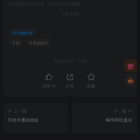
文章版权归作者所有，未经允许请勿转载。
THE END
动物分类
# 狗
# 圣伯纳犬
喜欢就支持一下吧
点赞
14
分享
收藏
上一篇
下一篇
可动卡通吉娃娃
蜗牛阿比盖尔