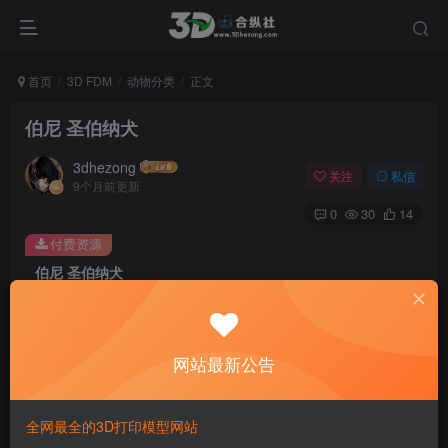
首页
3D FDM
动物分类
正文
伯尼 圣伯纳犬
3dhezong
关注
私信
9个月前更新
0
30
14
付费资源
伯尼 圣伯纳犬
此内容为付费资源，请付费后查看
100
积分
网站最新公告
免费
免费
贵宾VIP会员
体验会员
登录购买
全网最全的3D打印模型网站