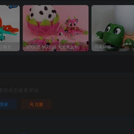
OriginalToys3D NO:040 棘龙 Spinosaurus Remastered
3DGOB NO:039 火龙果龙和龙蛋 DragonFruit_MiniDragon
乌龟杯垫
请登录后发表评论
登录
注册