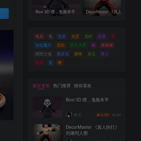
Boxi 3D 嘿，鬼脸杀手
DecorMaster 《真人快打》刘康同人图
买
龟龙
龟
龙首
龙蛋
龙虾
龙珠
龙
齿轮魔方
齿轮
齐天大圣
鼠
黑猩猩
黑暗之魂
黑亚当
黄蜂
黄瓜
黄人
麋鹿
鹿
鹰
最近更新
热门推荐
猜你喜欢
Boxi 3D 嘿，鬼脸杀手
24
昨天
100
DecorMaster 《真人快打》
刘康同人图