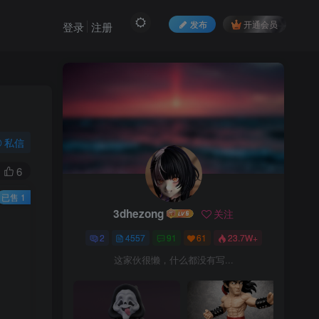
发布
开通会员
登录
注册
私信
6
已售 1
3dhezong
关注
2
4557
91
61
23.7W+
这家伙很懒，什么都没有写...