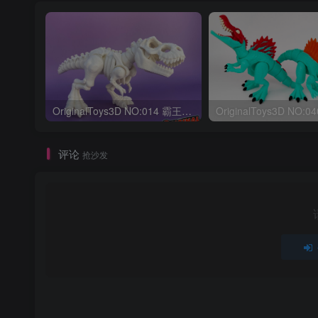
OriginalToys3D NO:014 霸王龙骨架
评论
抢沙发