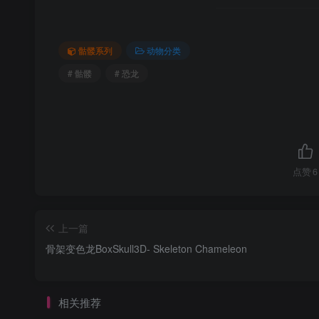
骷髅系列
动物分类
# 骷髅
# 恐龙
点赞
6
上一篇
骨架变色龙BoxSkull3D- Skeleton Chameleon
相关推荐