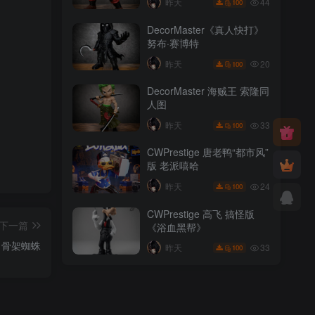
44
昨天
100
DecorMaster《真人快打》
努布·赛博特
20
昨天
100
DecorMaster 海贼王 索隆同
人图
33
昨天
100
CWPrestige 唐老鸭“都市风”
版 老派嘻哈
24
昨天
100
CWPrestige 高飞 搞怪版
下一篇
《浴血黑帮》
骨架蜘蛛
33
昨天
100