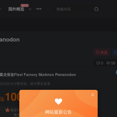
NEW
国外精选
ranodon
关注
0
58
翼龙骨架Flexi Factory Skeleton Pteranodon
此内容为付费资源，请付费后查看
100
积分
免费
贵宾VIP会员
体验会员
网站最新公告
免费