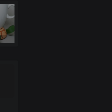
可达鸭杯垫 STL_model_3D_971352