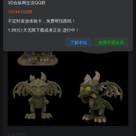
3D合纵网交流QQ群
1074410289
不定时发放体验卡，免费帮找图纸！
1.99元1天无限下载或者正在 进行中！
了解本站
免费开通会员
©
版权声明