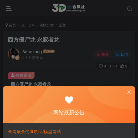
首页
3D FDM
动物分类
正文
西方僵尸龙 永寂者龙
3dhezong
关注
私信
9个月前更新
0
31
9
付费资源
西方僵尸龙 永寂者龙
此内容为付费资源，请付费后查看
100
积分
网站最新公告
免费
免费
贵宾VIP会员
体验会员
登录购买
全网最全的3D打印模型网站