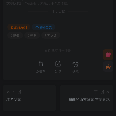
文章版权归作者所有，未经允许请勿转载。
THE END
恐龙系列
动物分类
# 骷髅
# 恐龙
# 西方龙
喜欢就支持一下吧
点赞
9
分享
收藏
上一篇
下一篇
木乃伊龙
扭曲的西方翼龙 重装者龙