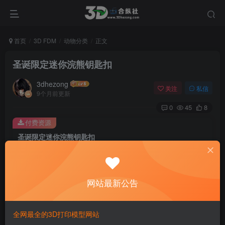
首页
3D FDM
动物分类
正文
圣诞限定迷你浣熊钥匙扣
3dhezong
关注
私信
9个月前更新
0
45
8
付费资源
圣诞限定迷你浣熊钥匙扣
此内容为付费资源，请付费后查看
100
积分
网站最新公告
免费
免费
贵宾VIP会员
体验会员
登录购买
全网最全的3D打印模型网站