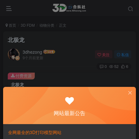
首页
3D FDM
动物分类
正文
北极龙
3dhezong
关注
私信
9个月前更新
0
52
6
付费资源
北极龙
此内容为付费资源，请付费后查看
100
积分
网站最新公告
免费
免费
贵宾VIP会员
体验会员
登录购买
全网最全的3D打印模型网站