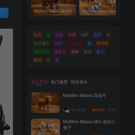
MatMire Makes 高地牛
MatMire Makes Mini 迷你小兔子
买
龟龙
龟
龙首
龙蛋
龙虾
龙珠
龙
齿轮魔方
齿轮
齐天大圣
鼠
黑猩猩
黑暗之魂
黑亚当
黄蜂
黄瓜
黄人
麋鹿
鹿
鹰
最近更新
热门推荐
猜你喜欢
MatMire Makes 高地牛
30
20小时前
100
MatMire Makes Mini 迷你小
兔子