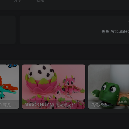
鲤鱼 Articulated
OriginalToys3D NO:040 棘龙 Spinosaurus Remastered
3DGOB NO:039 火龙果龙和龙蛋 DragonFruit_MiniDragon
乌龟杯垫