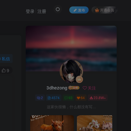
发布
开通会员
登录
注册
私信
9
3dhezong
关注
2
4574
93
64
23.8W+
这家伙很懒，什么都没有写...