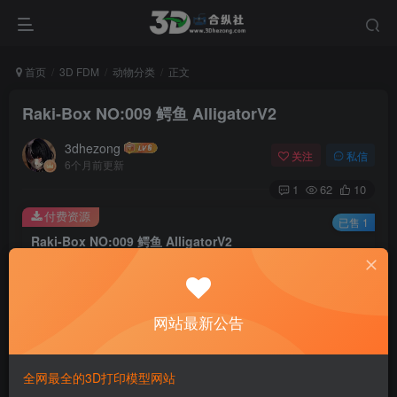
首页
3D FDM
动物分类
正文
Raki-Box NO:009 鳄鱼 AlligatorV2
3dhezong
关注
私信
6个月前更新
1
62
10
付费资源
已售 1
Raki-Box NO:009 鳄鱼 AlligatorV2
此内容为付费资源，请付费后查看
100
积分
网站最新公告
免费
免费
贵宾VIP会员
体验会员
登录购买
全网最全的3D打印模型网站