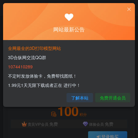
首页
3D FDM
动物分类
正文
网站最新公告
【恐怖系列】52.扭曲犀牛 Articulated Rhino
Color
全网最全的3D打印模型网站
3D合纵网交流QQ群
3dhezong
关注
私信
1年前更新
1074410289
0
61
15
不定时发放体验卡，免费帮找图纸！
付费资源
1.99元1天无限下载或者正在 进行中！
【恐怖系列】52.扭曲犀牛 Articulated Rhino Color
了解本站
免费开通会员
此内容为付费资源，请付费后查看
100
积分
免费
免费
贵宾VIP会员
体验会员
登录购买