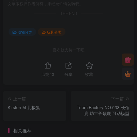
文章版权归作者所有，未经允许请勿转载。
THE END
动物分类
玩具分类
喜欢就支持一下吧
点赞
13
分享
收藏
上一篇
下一篇
Kirsten M 北极狐
ToonzFactory NO.038 长颈
鹿 幼年长颈鹿 可动模型
相关推荐