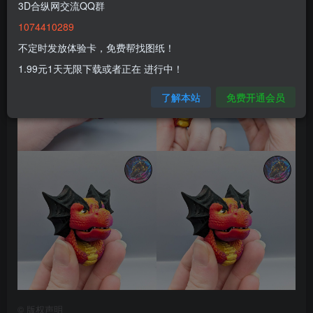
3D合纵网交流QQ群
1074410289
不定时发放体验卡，免费帮找图纸！
1.99元1天无限下载或者正在 进行中！
了解本站
免费开通会员
©
版权声明