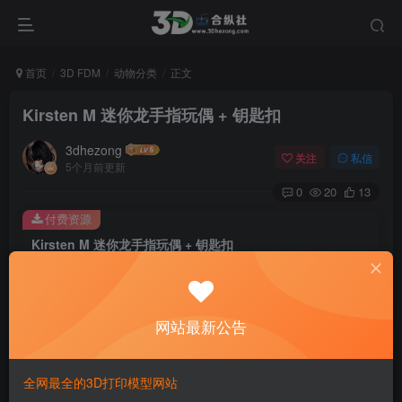
首页
3D FDM
动物分类
正文
Kirsten M 迷你龙手指玩偶 + 钥匙扣
3dhezong
关注
私信
5个月前更新
0
20
13
付费资源
Kirsten M 迷你龙手指玩偶 + 钥匙扣
此内容为付费资源，请付费后查看
100
积分
网站最新公告
免费
免费
贵宾VIP会员
体验会员
登录购买
全网最全的3D打印模型网站