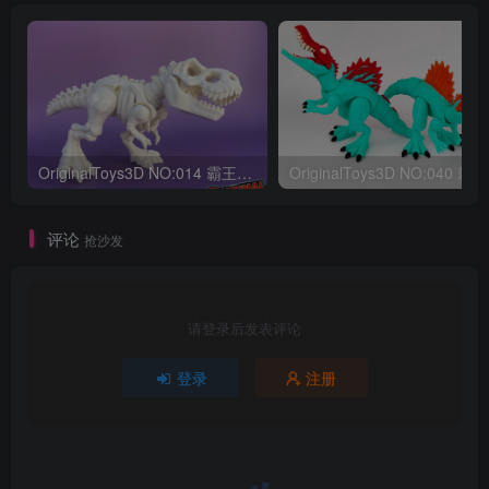
OriginalToys3D NO:014 霸王龙骨架
评论
抢沙发
请登录后发表评论
登录
注册