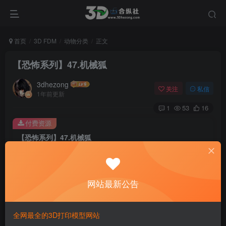
首页
3D FDM
动物分类
正文
【恐怖系列】47.机械狐
3dhezong
关注
私信
1年前更新
1
53
16
付费资源
【恐怖系列】47.机械狐
此内容为付费资源，请付费后查看
100
积分
网站最新公告
免费
免费
贵宾VIP会员
体验会员
登录购买
全网最全的3D打印模型网站