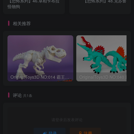
【恐怖系列】46.卓柏卡布拉
【恐怖系列】48.克苏鲁
怪物狗
相关推荐
OriginalToys3D NO:014 霸王龙骨架
评论
共1条
请登录后发表评论
登录
注册