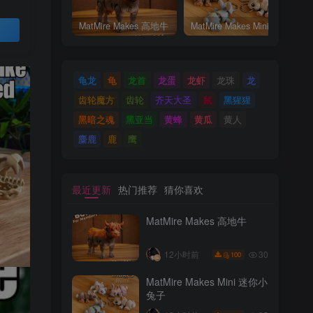
MatMire Makes 高地牛
MatMire Makes Mini 迷你小兔子
买
龟龙
龟
龙首
龙蛋
龙虾
龙珠
龙
齿轮魔方
齿轮
齐天大圣
鼠
黑猩猩
黑暗之魂
黑亚当
黄蜂
黄瓜
黄人
麋鹿
鹿
鹰
最近更新
热门推荐
猜你喜欢
MatMire Makes 高地牛
30
12小时前
100
MatMire Makes Mini 迷你小
兔子