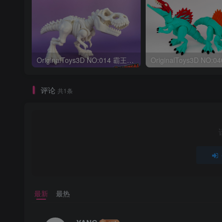
OriginalToys3D NO:014 霸王龙骨架
评论
共1条
最新
最热