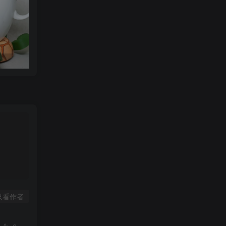
可达鸭杯垫 STL_model_3D_971352
只看作者