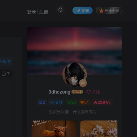
发布
开通会员
登录
注册
私信
7
3dhezong
关注
2
4574
93
64
23.8W+
这家伙很懒，什么都没有写...