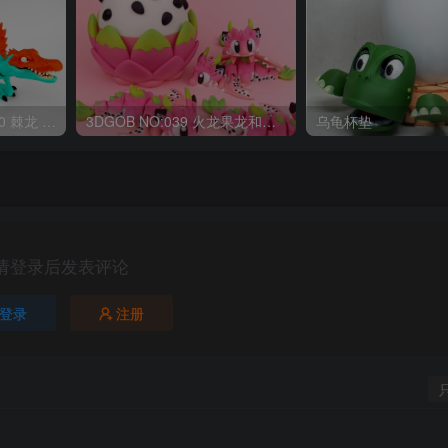
OriginalToys3D NO:040 棘龙 Spinosaurus Remastered
3DGOB NO:039 火龙果龙和龙蛋 DragonFruit_MiniDragon
乌龟杯垫
请登录后发表评论
登录
注册