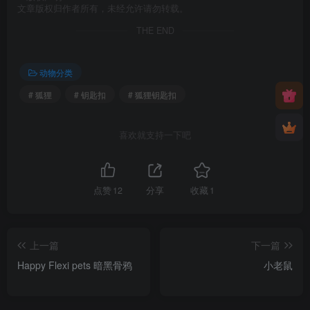
文章版权归作者所有，未经允许请勿转载。
THE END
动物分类
# 狐狸
# 钥匙扣
# 狐狸钥匙扣
喜欢就支持一下吧
点赞
12
分享
收藏
1
上一篇
下一篇
Happy Flexi pets 暗黑骨鸦
小老鼠