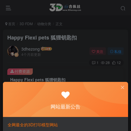
首页
3D FDM
动物分类
正文
Happy Flexi pets 狐狸钥匙扣
3dhezong
关注
私信
4个月前更新
1
28
12
付费资源
Happy Flexi pets 狐狸钥匙扣
此内容为付费资源，请付费后查看
100
积分
网站最新公告
免费
免费
贵宾VIP会员
体验会员
登录购买
全网最全的3D打印模型网站