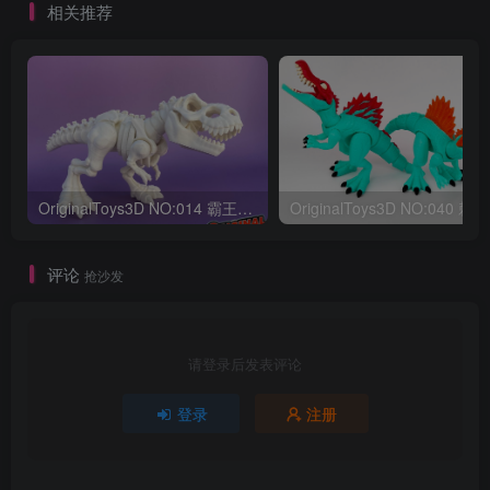
相关推荐
OriginalToys3D NO:014 霸王龙骨架
评论
抢沙发
请登录后发表评论
登录
注册