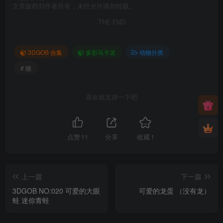
文章版权归作者所有，未经允许请勿转载。
THE END
3DGOB 合集
多彩马卡龙
动物分类
# 猪
喜欢就支持一下吧
点赞
11
分享
收藏
1
上一篇
下一篇
3DGOB NO:020 可爱的大眼
可爱的龙蛋 （没有龙）
蛙 迷你青蛙