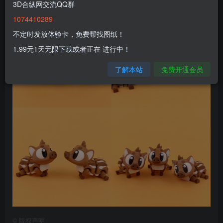
3D合纵网交流QQ群
1074410289
不定时发放体验卡，免费帮找图纸！
1.99元1天无限下载或者正在 进行中！
了解本站
免费开通会员
©
版权声明