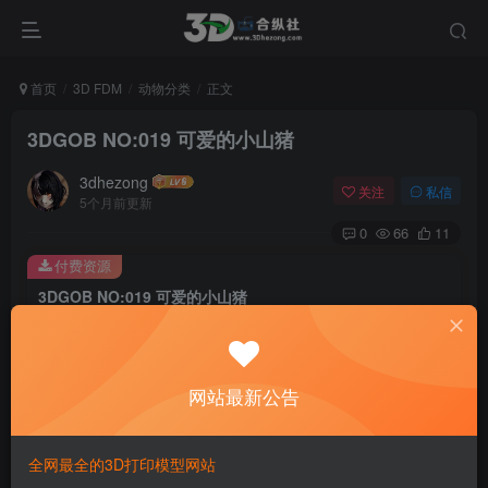
首页
3D FDM
动物分类
正文
3DGOB NO:019 可爱的小山猪
3dhezong
关注
私信
5个月前更新
0
66
11
付费资源
3DGOB NO:019 可爱的小山猪
此内容为付费资源，请付费后查看
100
积分
网站最新公告
免费
免费
贵宾VIP会员
体验会员
登录购买
全网最全的3D打印模型网站