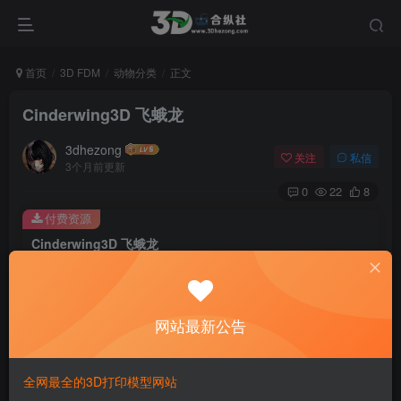
首页
3D FDM
动物分类
正文
Cinderwing3D 飞蛾龙
3dhezong
关注
私信
3个月前更新
0
22
8
付费资源
Cinderwing3D 飞蛾龙
此内容为付费资源，请付费后查看
100
积分
网站最新公告
免费
免费
贵宾VIP会员
体验会员
登录购买
全网最全的3D打印模型网站