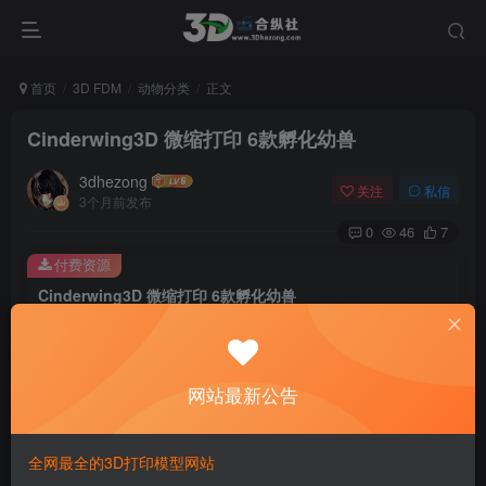
首页
3D FDM
动物分类
正文
Cinderwing3D 微缩打印 6款孵化幼兽
3dhezong
关注
私信
3个月前发布
0
46
7
付费资源
Cinderwing3D 微缩打印 6款孵化幼兽
此内容为付费资源，请付费后查看
100
积分
网站最新公告
免费
免费
贵宾VIP会员
体验会员
登录购买
全网最全的3D打印模型网站