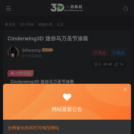
首页
3D FDM
动物分类
正文
Cinderwing3D 迷你马万圣节涂装
3dhezong
关注
私信
3个月前更新
0
40
14
付费资源
Cinderwing3D 迷你马万圣节涂装
此内容为付费资源，请付费后查看
100
积分
网站最新公告
免费
免费
贵宾VIP会员
体验会员
登录购买
全网最全的3D打印模型网站