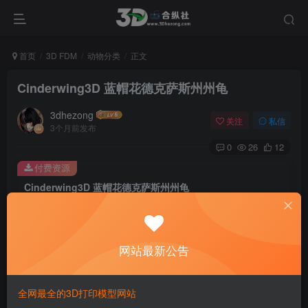
首页
3D FDM
动物分类
正文
Cinderwing3D 蓝帽花德克萨斯州州龟
3dhezong
关注
私信
3个月前发布
0
26
12
付费资源
Cinderwing3D 蓝帽花德克萨斯州州龟
此内容为付费资源，请付费后查看
100
积分
网站最新公告
免费
免费
贵宾VIP会员
体验会员
登录购买
全网最全的3D打印模型网站