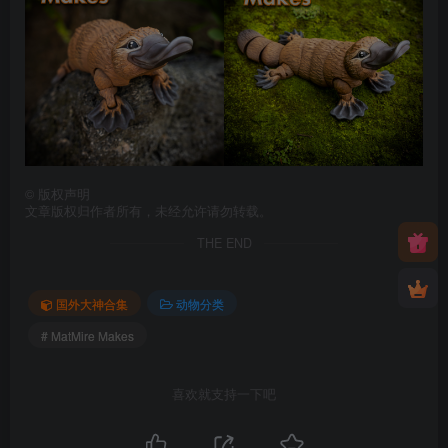
©
版权声明
文章版权归作者所有，未经允许请勿转载。
THE END
国外大神合集
动物分类
# MatMire Makes
喜欢就支持一下吧