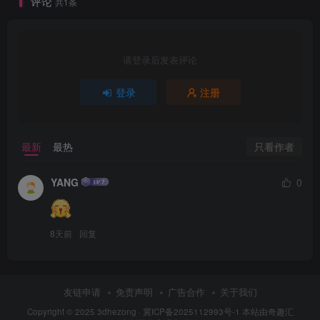
评论
共1条
请登录后发表评论
登录
注册
只看作者
最新
最热
YANG
0
8天前
回复
友链申请
免责声明
广告合作
关于我们
Copyright © 2025
3dhezong
·
冀ICP备2025112993号-1
本站由奇趣汇