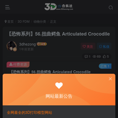
首页
3D FDM
动物分类
正文
【恐怖系列】56.扭曲鳄鱼 Articulated Crocodile
3dhezong
关注
私信
1年前更新
1
69
5
付费资源
已售 1
【恐怖系列】56.扭曲鳄鱼 Articulated Crocodile
此内容为付费资源，请付费后查看
100
积分
网站最新公告
免费
免费
贵宾VIP会员
体验会员
登录购买
全网最全的3D打印模型网站