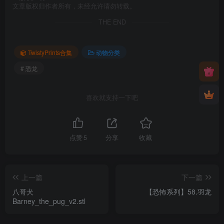
文章版权归作者所有，未经允许请勿转载。
THE END
TwistyPrints合集
动物分类
# 恐龙
喜欢就支持一下吧
点赞
5
分享
收藏
上一篇
下一篇
八哥犬
【恐怖系列】58.羽龙
Barney_the_pug_v2.stl