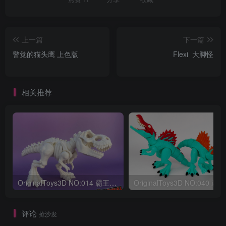
上一篇
下一篇
警觉的猫头鹰 上色版
Flexi 大脚怪
相关推荐
OriginalToys3D NO:014 霸王龙骨架
评论
抢沙发