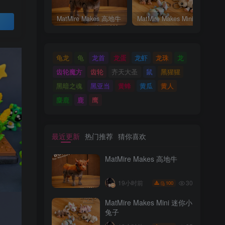
MatMire Makes 高地牛
MatMire Makes Mini 迷你小兔子
买
龟龙
龟
龙首
龙蛋
龙虾
龙珠
龙
齿轮魔方
齿轮
齐天大圣
鼠
黑猩猩
黑暗之魂
黑亚当
黄蜂
黄瓜
黄人
麋鹿
鹿
鹰
最近更新
热门推荐
猜你喜欢
MatMire Makes 高地牛
30
19小时前
100
MatMire Makes Mini 迷你小
兔子