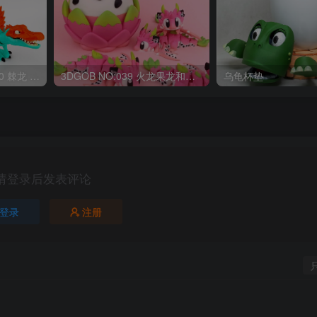
OriginalToys3D NO:040 棘龙 Spinosaurus Remastered
3DGOB NO:039 火龙果龙和龙蛋 DragonFruit_MiniDragon
乌龟杯垫
请登录后发表评论
登录
注册