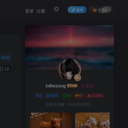
发布
开通会员
登录
注册
私信
12
3dhezong
关注
2
4574
93
64
23.8W+
这家伙很懒，什么都没有写...