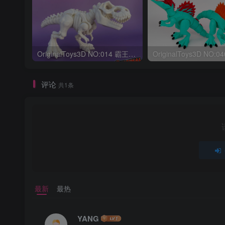
OriginalToys3D NO:014 霸王龙骨架
评论
共1条
最新
最热
YANG