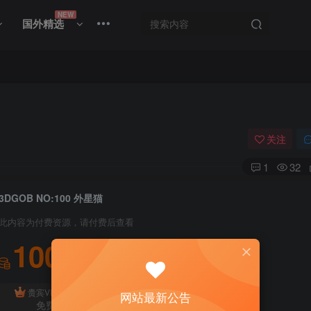
NEW
国外精选
关注
1
32
3DGOB NO:100 外星猫
此内容为付费资源，请付费后查看
100
积分
免费
贵宾VIP会员
体验会员
网站最新公告
免费