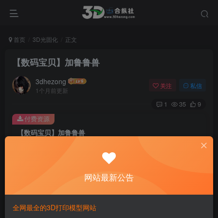
首页
3D光固化
正文
【数码宝贝】加鲁鲁兽
3dhezong
关注
私信
1个月前更新
1
35
9
付费资源
【数码宝贝】加鲁鲁兽
此内容为付费资源，请付费后查看
100
积分
网站最新公告
免费
免费
贵宾VIP会员
体验会员
登录购买
全网最全的3D打印模型网站