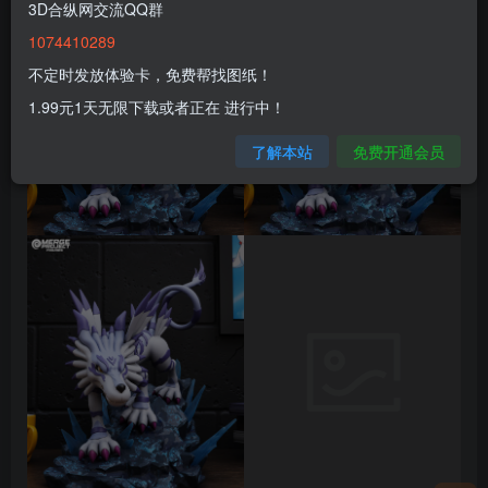
3D合纵网交流QQ群
1074410289
不定时发放体验卡，免费帮找图纸！
1.99元1天无限下载或者正在 进行中！
了解本站
免费开通会员