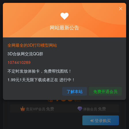
首页
3D FDM
动物分类
正文
网站最新公告
圣诞龙 MightyMakers- Flexi Christmas Dragon
全网最全的3D打印模型网站
3dhezong
关注
私信
3D合纵网交流QQ群
1年前更新
0
64
12
1074410289
付费资源
不定时发放体验卡，免费帮找图纸！
圣诞龙 MightyMakers- Flexi Christmas Dragon
1.99元1天无限下载或者正在 进行中！
此内容为付费资源，请付费后查看
100
了解本站
免费开通会员
积分
免费
免费
贵宾VIP会员
体验会员
登录购买