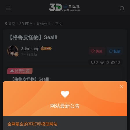
首页
3D FDM
动物分类
正文
【格鲁皮怪物】Sealii
3dhezong
关注
私信
1年前更新
0
46
10
付费资源
【格鲁皮怪物】Sealii
此内容为付费资源，请付费后查看
100
积分
网站最新公告
免费
免费
贵宾VIP会员
体验会员
登录购买
全网最全的3D打印模型网站