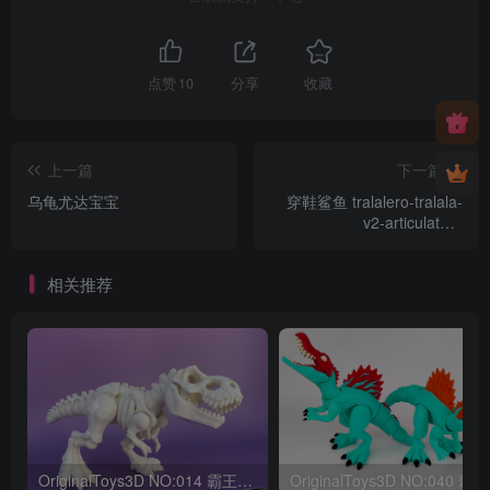
点赞
10
分享
收藏
上一篇
下一篇
乌龟尤达宝宝
穿鞋鲨鱼 tralalero-tralala-
v2-articulated-
toy20250423-1-nueg5v
相关推荐
OriginalToys3D NO:014 霸王龙骨架