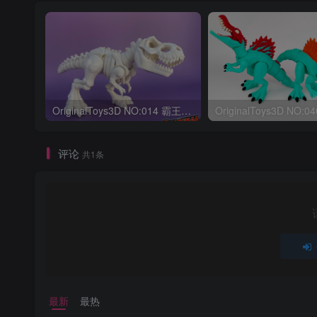
OriginalToys3D NO:014 霸王龙骨架
评论
共1条
最新
最热