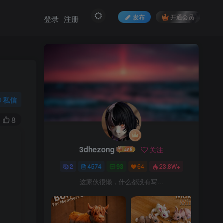
发布
开通会员
登录
注册
私信
8
3dhezong
关注
2
4574
93
64
23.8W+
这家伙很懒，什么都没有写...