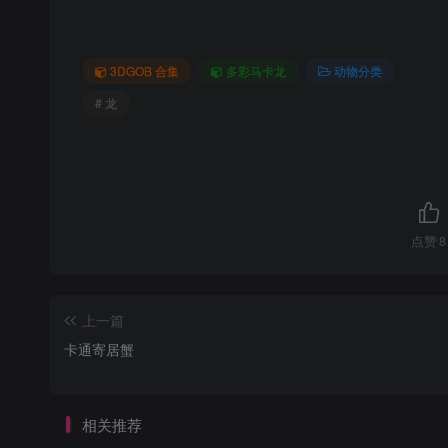
3DGOB 合集
多彩马卡龙
动物分类
# 龙
点赞
8
上一篇
卡通寄居蟹
相关推荐