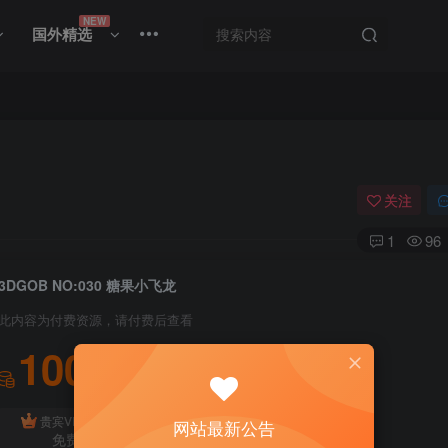
NEW
国外精选
关注
1
96
3DGOB NO:030 糖果小飞龙
此内容为付费资源，请付费后查看
100
积分
免费
贵宾VIP会员
体验会员
网站最新公告
免费