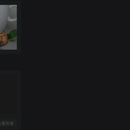
可达鸭杯垫 STL_model_3D_971352
只看作者