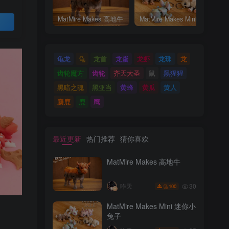
MatMire Makes 高地牛
MatMire Makes Mini 迷你小兔子
买
龟龙
龟
龙首
龙蛋
龙虾
龙珠
龙
齿轮魔方
齿轮
齐天大圣
鼠
黑猩猩
黑暗之魂
黑亚当
黄蜂
黄瓜
黄人
麋鹿
鹿
鹰
最近更新
热门推荐
猜你喜欢
MatMire Makes 高地牛
30
昨天
100
MatMire Makes Mini 迷你小
兔子