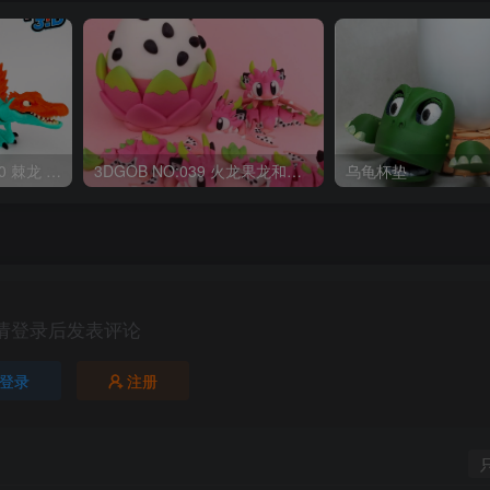
OriginalToys3D NO:040 棘龙 Spinosaurus Remastered
3DGOB NO:039 火龙果龙和龙蛋 DragonFruit_MiniDragon
乌龟杯垫
请登录后发表评论
登录
注册