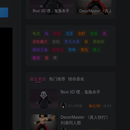
Boxi 3D 嘿，鬼脸杀手
DecorMaster 《真人快打》刘康同人图
买
龟龙
龟
龙首
龙蛋
龙虾
龙珠
龙
齿轮魔方
齿轮
齐天大圣
鼠
黑猩猩
黑暗之魂
黑亚当
黄蜂
黄瓜
黄人
麋鹿
鹿
鹰
最近更新
热门推荐
猜你喜欢
Boxi 3D 嘿，鬼脸杀手
24
21小时前
100
DecorMaster 《真人快打》
刘康同人图