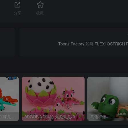
分享
收藏
Toonz Factory 鸵鸟 FLEXI OSTRICH
OriginalToys3D NO:040 棘龙 Spinosaurus Remastered
3DGOB NO:039 火龙果龙和龙蛋 DragonFruit_MiniDragon
乌龟杯垫