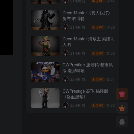
44
21小时前
100
DecorMaster《真人快打》
努布·赛博特
20
21小时前
100
DecorMaster 海贼王 索隆同
人图
33
21小时前
100
CWPrestige 唐老鸭“都市风”
版 老派嘻哈
24
22小时前
100
CWPrestige 高飞 搞怪版
《浴血黑帮》
33
22小时前
100