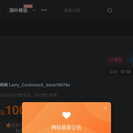
NEW
国外精选
关注
0
58
蟑螂 Larry_Cockroach_beca78678a
此内容为付费资源，请付费后查看
100
积分
免费
贵宾VIP会员
体验会员
网站最新公告
免费