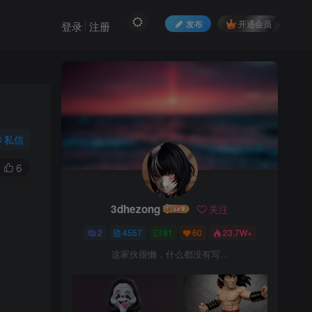
发布
开通会员
登录
注册
私信
6
3dhezong
关注
2
4557
91
60
23.7W+
这家伙很懒，什么都没有写...